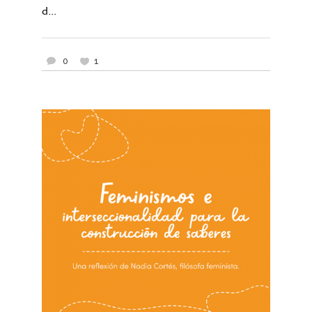
d...
0
1