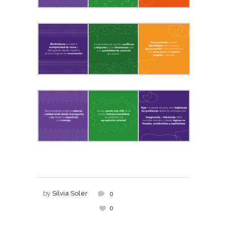
by
Sílvia Soler
0
0