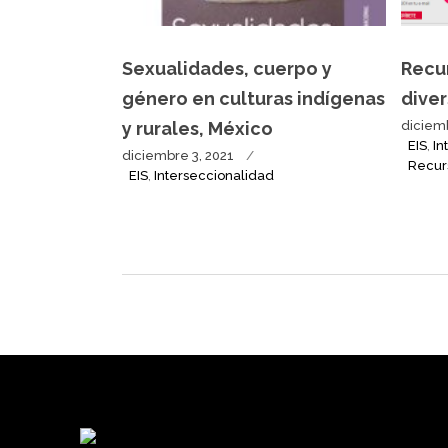
Sexualidades, cuerpo y
Recu
género en culturas indígenas
diver
y rurales, México
diciemb
EIS
,
In
diciembre 3, 2021
Recur
EIS
,
Interseccionalidad