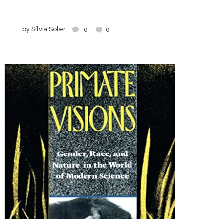
by
Sílvia Soler
0
0