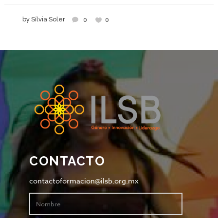
by
Sílvia Soler
0
0
CONTACTO
contactoformacion@ilsb.org.mx